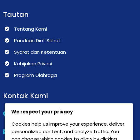
Tautan
Tentang Kami
Panduan Diet Sehat
Syarat dan Ketentuan
Kebijakan Privasi
Program Olahraga
Kontak Kami
Jalan Indra Giri No. 01 Padang Harapan Bengkulu –
We respect your privacy
38225.
Cookies help us improve your experience, deliver
personalized content, and analyze traffic. You
contact@domain.com
can choose which cookies to allow by clicking