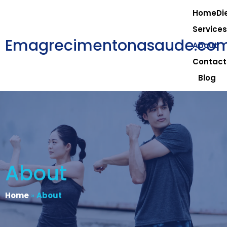
HomeDie
Service
Emagrecimentonasaude.co
About
Contact
Blog
About
Home
»
About