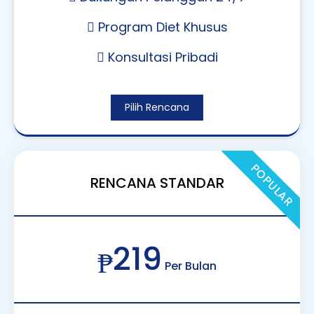
Program Diet Khusus
Konsultasi Pribadi
Pilih Rencana
POPULAR
RENCANA STANDAR
219
₱
Per Bulan